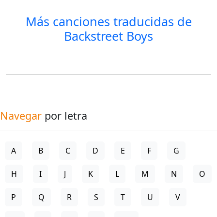
Más canciones traducidas de
Backstreet Boys
Navegar
por letra
A
B
C
D
E
F
G
H
I
J
K
L
M
N
O
P
Q
R
S
T
U
V