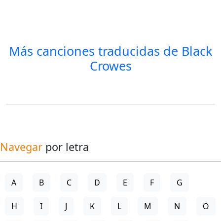
Más canciones traducidas de
Black
Crowes
Navegar
por letra
A
B
C
D
E
F
G
H
I
J
K
L
M
N
O