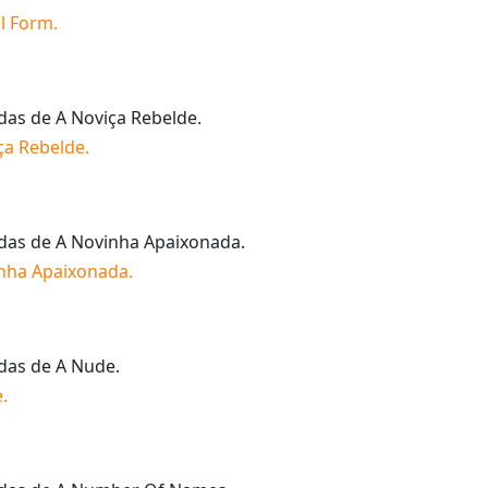
l Form
.
idas de
A Noviça Rebelde
.
ça Rebelde
.
idas de
A Novinha Apaixonada
.
nha Apaixonada
.
idas de
A Nude
.
e
.