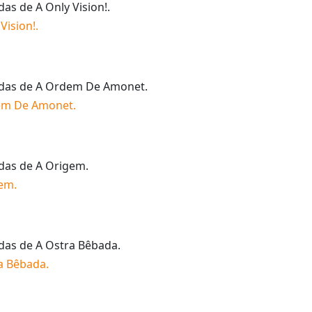
idas de
A Only Vision!
.
Vision!
.
idas de
A Ordem De Amonet
.
em De Amonet
.
idas de
A Origem
.
gem
.
idas de
A Ostra Bêbada
.
a Bêbada
.