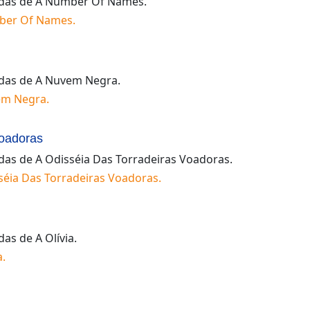
idas de
A Number Of Names
.
ber Of Names
.
idas de
A Nuvem Negra
.
em Negra
.
Voadoras
idas de
A Odisséia Das Torradeiras Voadoras
.
séia Das Torradeiras Voadoras
.
idas de
A Olívia
.
a
.