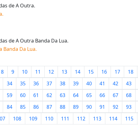
idas de
A Outra
.
a
.
idas de
A Outra Banda Da Lua
.
a Banda Da Lua
.
8
9
10
11
12
13
14
15
16
17
18
34
35
36
37
38
39
40
41
42
43
59
60
61
62
63
64
65
66
67
68
84
85
86
87
88
89
90
91
92
93
07
108
109
110
111
112
113
114
115