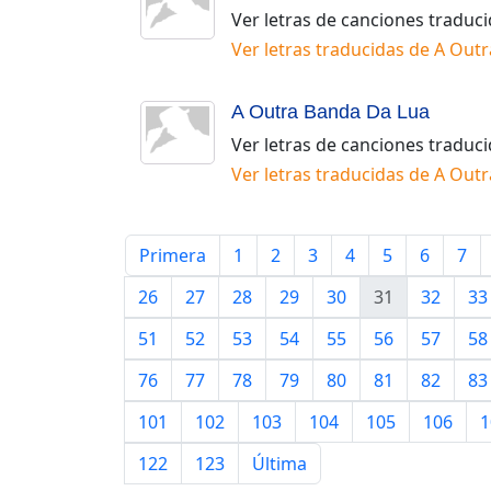
Ver letras de canciones traduc
Ver letras traducidas de
A Outr
A Outra Banda Da Lua
Ver letras de canciones traduc
Ver letras traducidas de
A Outr
Primera
1
2
3
4
5
6
7
26
27
28
29
30
31
32
33
51
52
53
54
55
56
57
58
76
77
78
79
80
81
82
83
101
102
103
104
105
106
1
122
123
Última