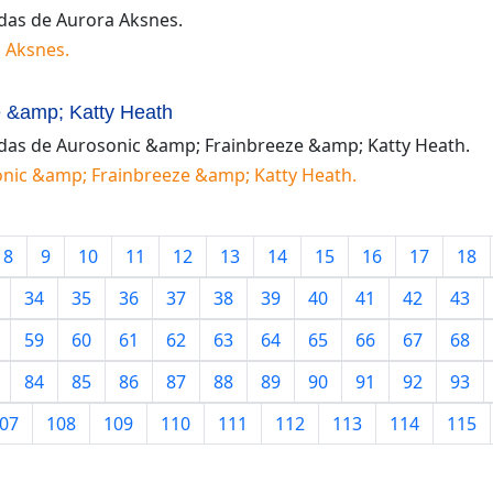
idas de
Aurora Aksnes
.
 Aksnes
.
 &amp; Katty Heath
idas de
Aurosonic &amp; Frainbreeze &amp; Katty Heath
.
nic &amp; Frainbreeze &amp; Katty Heath
.
8
9
10
11
12
13
14
15
16
17
18
34
35
36
37
38
39
40
41
42
43
59
60
61
62
63
64
65
66
67
68
84
85
86
87
88
89
90
91
92
93
07
108
109
110
111
112
113
114
115