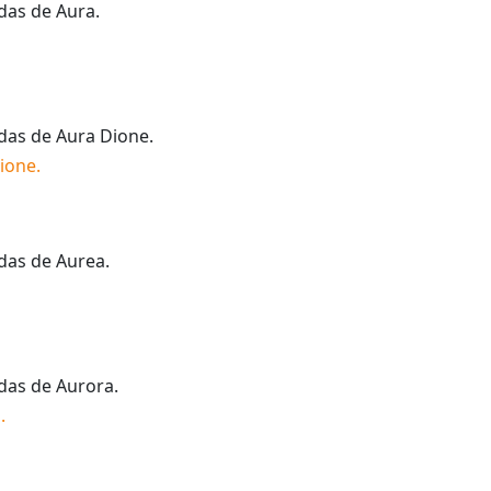
idas de
Aura
.
idas de
Aura Dione
.
ione
.
idas de
Aurea
.
idas de
Aurora
.
a
.