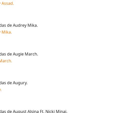
 Assad
.
idas de
Audrey Mika
.
 Mika
.
idas de
Augie March
.
 March
.
idas de
Augury
.
y
.
idas de
August Alsina Ft. Nicki Minaj
.