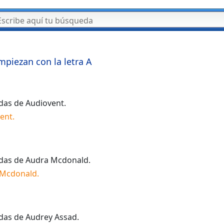
mpiezan con la letra
A
idas de
Audiovent
.
ent
.
idas de
Audra Mcdonald
.
 Mcdonald
.
idas de
Audrey Assad
.