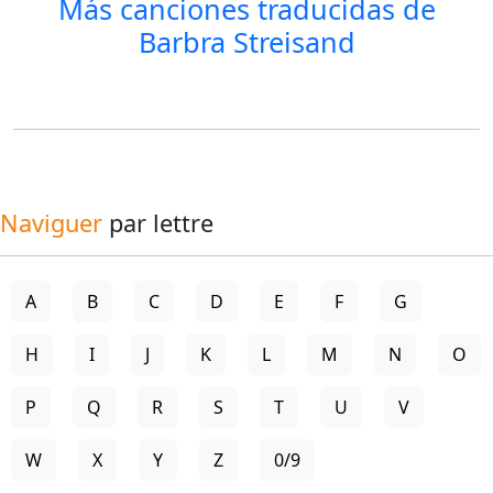
Más canciones traducidas de
Barbra Streisand
Naviguer
par lettre
A
B
C
D
E
F
G
H
I
J
K
L
M
N
O
P
Q
R
S
T
U
V
W
X
Y
Z
0/9