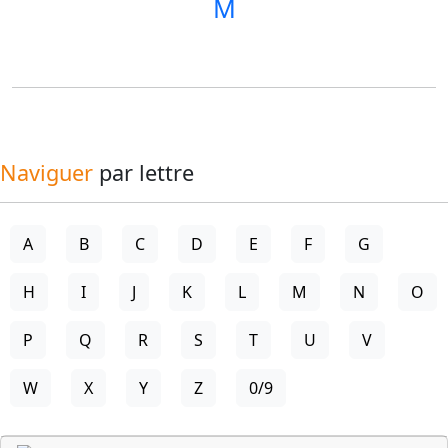
M
Naviguer
par lettre
A
B
C
D
E
F
G
H
I
J
K
L
M
N
O
P
Q
R
S
T
U
V
W
X
Y
Z
0/9