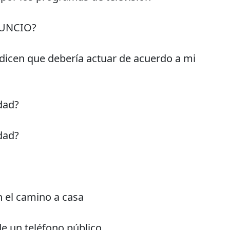
NUNCIO?
dicen que debería actuar de acuerdo a mi
edad?
edad?
 el camino a casa
e un teléfono público