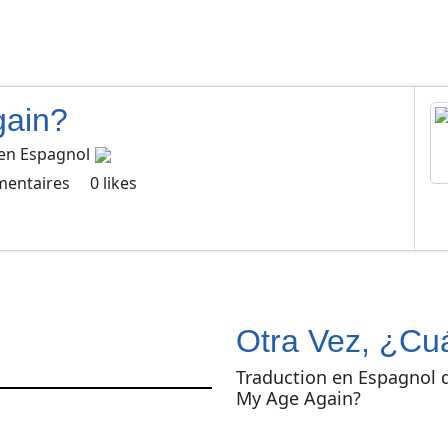
gain?
en
Espagnol
entaires
0
likes
Otra Vez, ¿Cu
Traduction en Espagnol 
My Age Again?