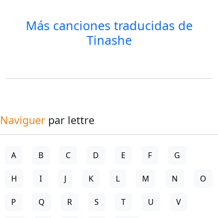
Más canciones traducidas de
Tinashe
Naviguer
par lettre
A
B
C
D
E
F
G
H
I
J
K
L
M
N
O
P
Q
R
S
T
U
V