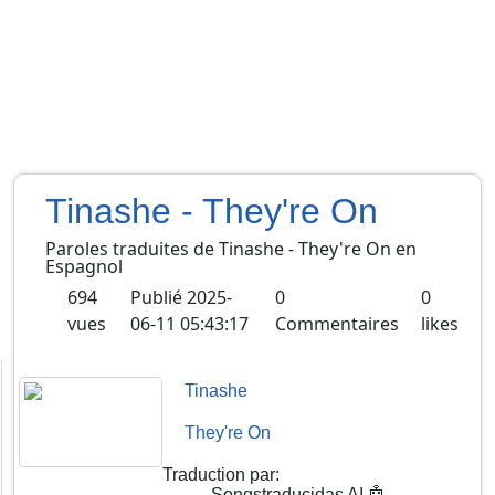
Tinashe - They're On
Paroles traduites de
Tinashe
-
They're On
en
Espagnol
694
Publié
2025-
0
0
vues
06-11 05:43:17
Commentaires
likes
Tinashe
They're On
Traduction par
:
Songstraducidas AI 🤖