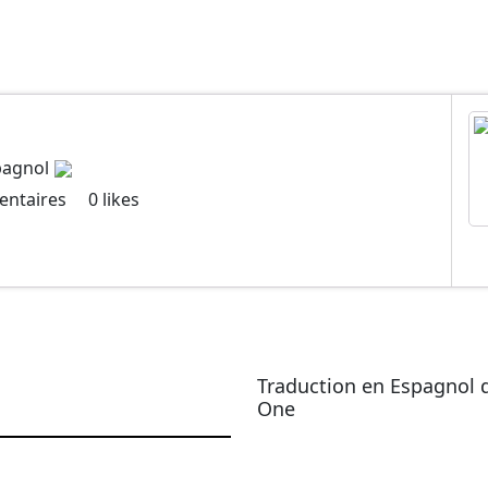
pagnol
ntaires
0
likes
Traduction en Espagnol 
One