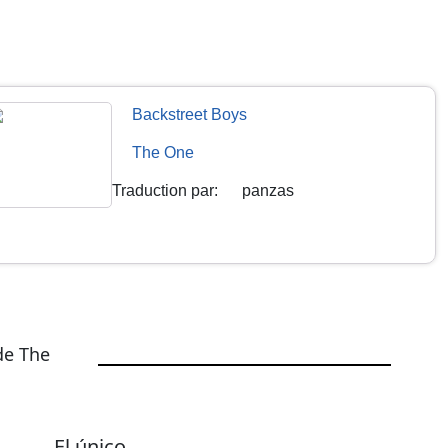
Backstreet Boys
The One
Traduction par
:
panzas
de The
El único