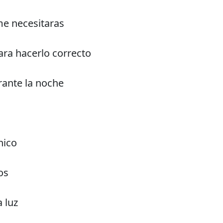
e necesitaras
ra hacerlo correcto
rante la noche
nico
os
a luz