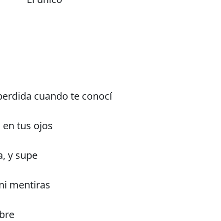
erdida cuando te conocí
 en tus ojos
a, y supe
ni mentiras
ibre