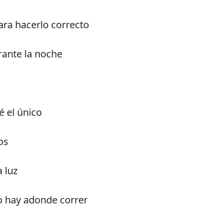
ra hacerlo correcto
rante la noche
é el único
os
a luz
 hay adonde correr