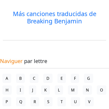
Más canciones traducidas de
Breaking Benjamin
Naviguer
par lettre
A
B
C
D
E
F
G
H
I
J
K
L
M
N
O
P
Q
R
S
T
U
V