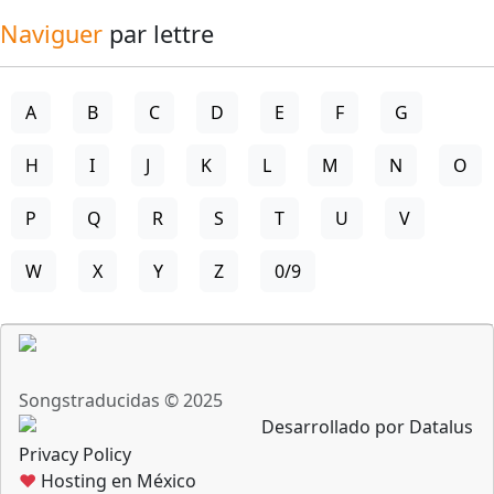
Naviguer
par lettre
A
B
C
D
E
F
G
H
I
J
K
L
M
N
O
P
Q
R
S
T
U
V
W
X
Y
Z
0/9
Songstraducidas © 2025
Desarrollado por Datalus
Privacy Policy
♥
Hosting en México