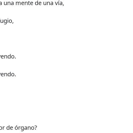
a una mente de una vía,
ugio,
 yendo.
 yendo.
or de órgano?