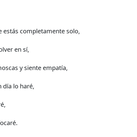
e estás completamente solo,
lver en sí,
moscas y siente empatía,
 día lo haré,
ré,
focaré.