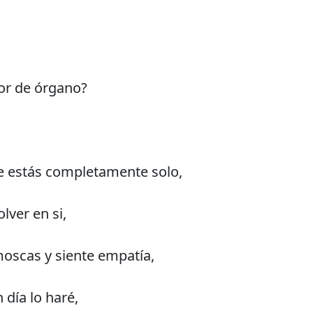
or de órgano?
e estás completamente solo,
lver en si,
moscas y siente empatía,
 día lo haré,