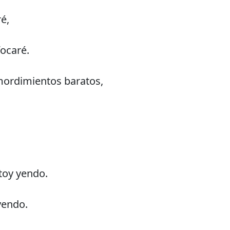
ré,
focaré.
mordimientos baratos,
toy yendo.
yendo.