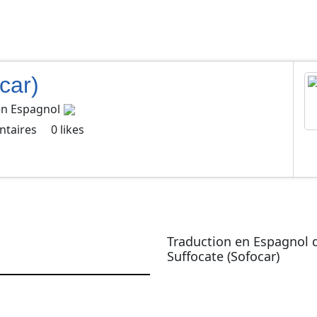
car)
en
Espagnol
taires
0
likes
Traduction en Espagnol 
Suffocate (Sofocar)