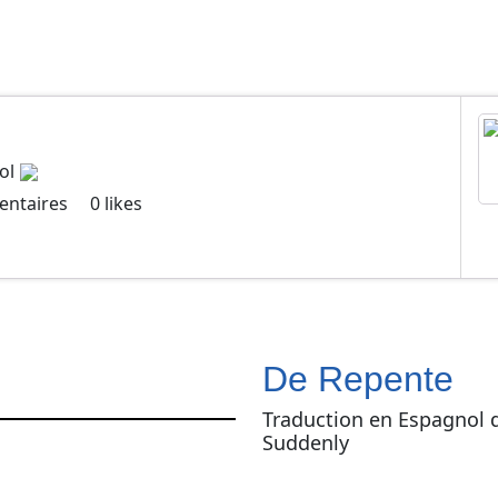
ol
ntaires
0
likes
De Repente
Traduction en Espagnol 
Suddenly