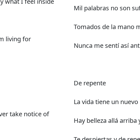
 what I feel inside
Mil palabras no son suf
Tomados de la mano m
m living for
Nunca me sentí así ante
De repente
La vida tiene un nuevo
er take notice of
Hay belleza allá arrib
Te despiertas y de re