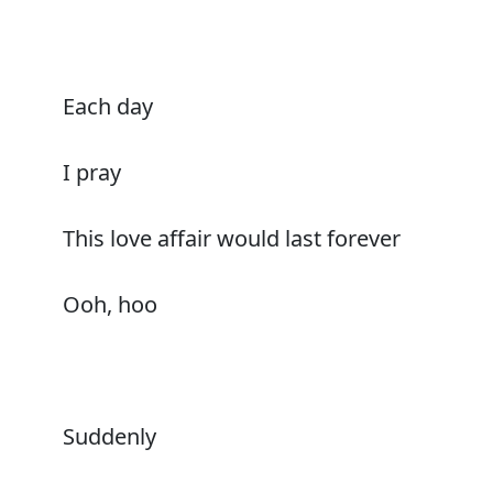
Each day
I pray
This love affair would last forever
Ooh, hoo
Suddenly