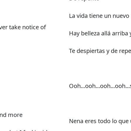
La vida tiene un nuevo
er take notice of
Hay belleza allá arrib
Te despiertas y de re
Ooh...ooh...ooh...ooh...s
 and more
Nena eres todo lo que