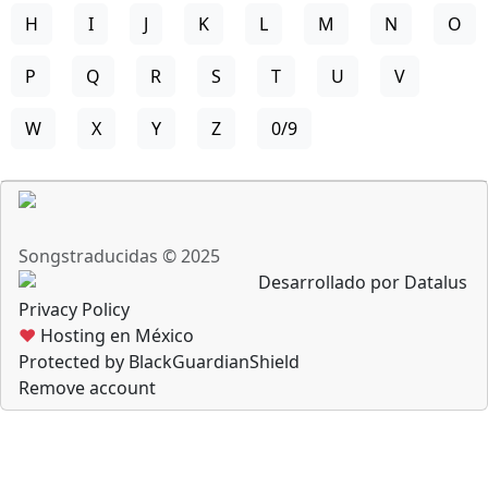
H
I
J
K
L
M
N
O
P
Q
R
S
T
U
V
W
X
Y
Z
0/9
Songstraducidas © 2025
Desarrollado por Datalus
Privacy Policy
♥
Hosting en México
Protected by BlackGuardianShield
Remove account