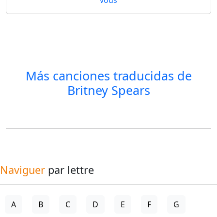
Más canciones traducidas de
Britney Spears
Naviguer
par lettre
A
B
C
D
E
F
G