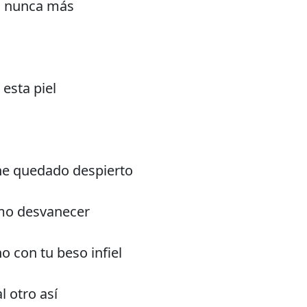
a nunca más
esta piel
 he quedado despierto
mo desvanecer
 con tu beso infiel
 otro así