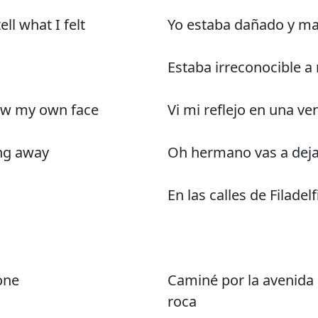
ll what I felt
Yo estaba dañado y mal
Estaba irreconocible 
now my own face
Vi mi reflejo en una ve
ng away
Oh hermano vas a dej
En las calles de Filadelf
tone
Caminé por la avenida 
roca