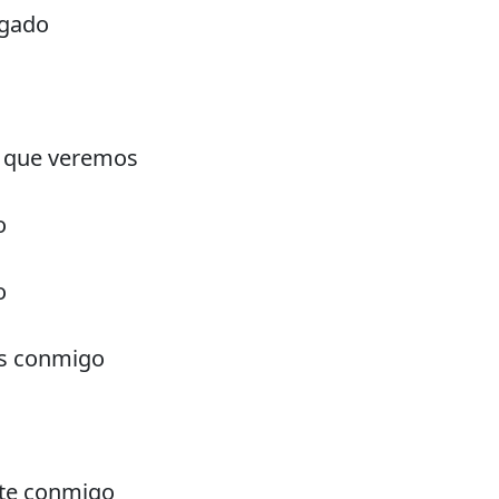
egado
uz que veremos
o
o
és conmigo
ate conmigo