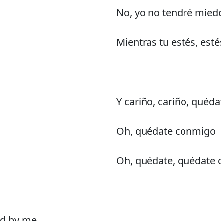
No, yo no tendré mied
Mientras tu estés, est
Y cariño, cariño, quéd
Oh, quédate conmigo
Oh, quédate, quédate
nd by me