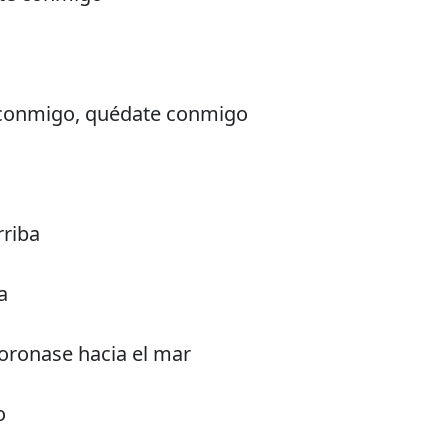
 conmigo, quédate conmigo
rriba
a
ronase hacia el mar
o