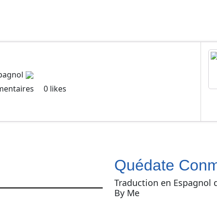
pagnol
entaires
0
likes
Quédate Conm
Traduction en Espagnol 
By Me