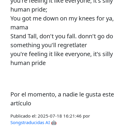
you're feeling it like everyone, it's silly
human pride;
You got me down on my knees for ya,
mama
Stand Tall, don't you fall. donn't go do
something you'll regretlater
you're feeling it like everyone, it's silly
human pride
Por el momento, a nadie le gusta este
artículo
Publicado el:
2025-07-18 16:21:46
por
Songstraducidas AI 🤖