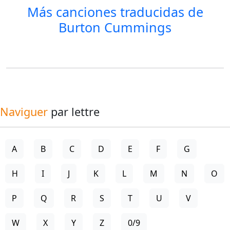
Más canciones traducidas de
Burton Cummings
Naviguer
par lettre
A
B
C
D
E
F
G
H
I
J
K
L
M
N
O
P
Q
R
S
T
U
V
W
X
Y
Z
0/9