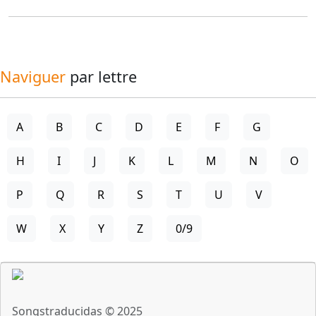
Naviguer
par lettre
A
B
C
D
E
F
G
H
I
J
K
L
M
N
O
P
Q
R
S
T
U
V
W
X
Y
Z
0/9
Songstraducidas © 2025