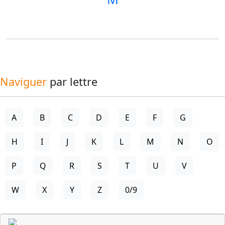
Naviguer
par lettre
A
B
C
D
E
F
G
H
I
J
K
L
M
N
O
P
Q
R
S
T
U
V
W
X
Y
Z
0/9