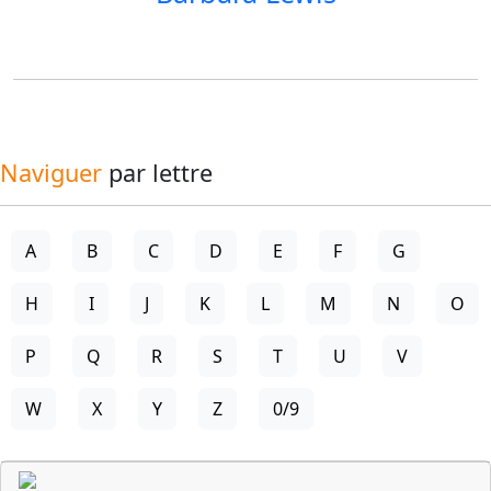
Naviguer
par lettre
A
B
C
D
E
F
G
H
I
J
K
L
M
N
O
P
Q
R
S
T
U
V
W
X
Y
Z
0/9