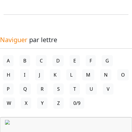
Naviguer
par lettre
A
B
C
D
E
F
G
H
I
J
K
L
M
N
O
P
Q
R
S
T
U
V
W
X
Y
Z
0/9