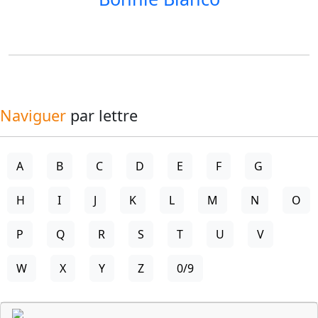
Naviguer
par lettre
A
B
C
D
E
F
G
H
I
J
K
L
M
N
O
P
Q
R
S
T
U
V
W
X
Y
Z
0/9