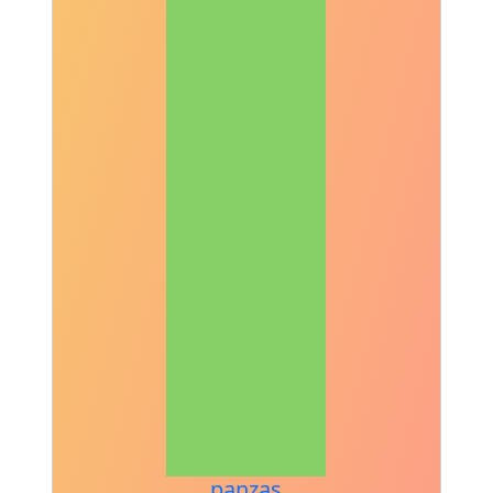
panzas