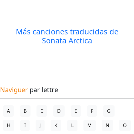
Más canciones traducidas de
Sonata Arctica
Naviguer
par lettre
A
B
C
D
E
F
G
H
I
J
K
L
M
N
O