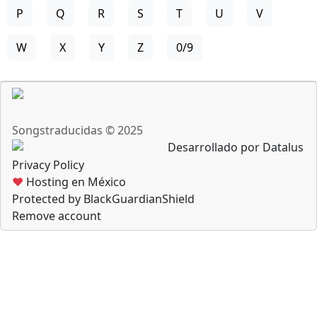
P
Q
R
S
T
U
V
W
X
Y
Z
0/9
Songstraducidas © 2025
Desarrollado por Datalus
Privacy Policy
♥
Hosting en México
Protected by BlackGuardianShield
Remove account