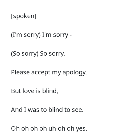
[spoken]
(I'm sorry) I'm sorry -
(So sorry) So sorry.
Please accept my apology,
But love is blind,
And I was to blind to see.
Oh oh oh oh uh-oh oh yes.