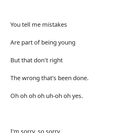
You tell me mistakes
Are part of being young
But that don't right
The wrong that's been done.
Oh oh oh oh uh-oh oh yes.
I'm sorry, so sorry