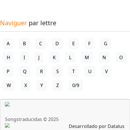
Naviguer
par lettre
A
B
C
D
E
F
G
H
I
J
K
L
M
N
O
P
Q
R
S
T
U
V
W
X
Y
Z
0/9
Songstraducidas © 2025
Desarrollado por Datalus