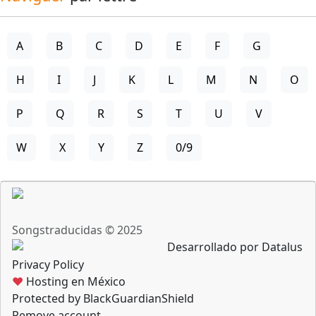
A
B
C
D
E
F
G
H
I
J
K
L
M
N
O
P
Q
R
S
T
U
V
W
X
Y
Z
0/9
Songstraducidas © 2025
Desarrollado por Datalus
Privacy Policy
♥
Hosting en México
Protected by BlackGuardianShield
Remove account