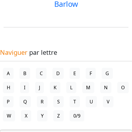
Barlow
Naviguer
par lettre
A
B
C
D
E
F
G
H
I
J
K
L
M
N
O
P
Q
R
S
T
U
V
W
X
Y
Z
0/9