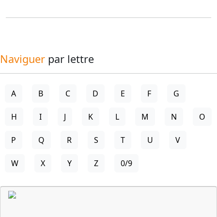
Naviguer
par lettre
A
B
C
D
E
F
G
H
I
J
K
L
M
N
O
P
Q
R
S
T
U
V
W
X
Y
Z
0/9