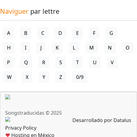
Naviguer
par lettre
A
B
C
D
E
F
G
H
I
J
K
L
M
N
O
P
Q
R
S
T
U
V
W
X
Y
Z
0/9
Songstraducidas © 2025
Desarrollado por Datalus
Privacy Policy
♥
Hosting en México