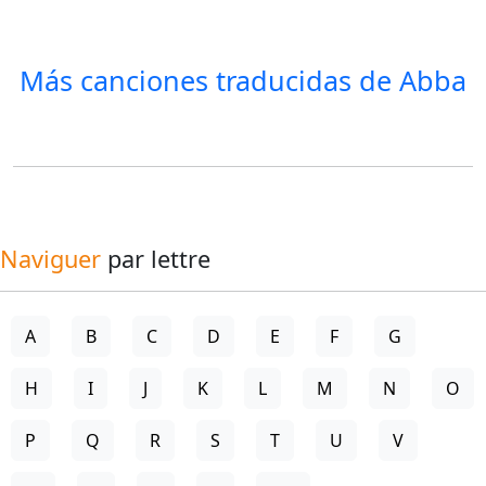
Más canciones traducidas de
Abba
Naviguer
par lettre
A
B
C
D
E
F
G
H
I
J
K
L
M
N
O
P
Q
R
S
T
U
V