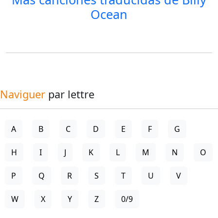
Ocean
Naviguer
par lettre
A
B
C
D
E
F
G
H
I
J
K
L
M
N
O
P
Q
R
S
T
U
V
W
X
Y
Z
0/9