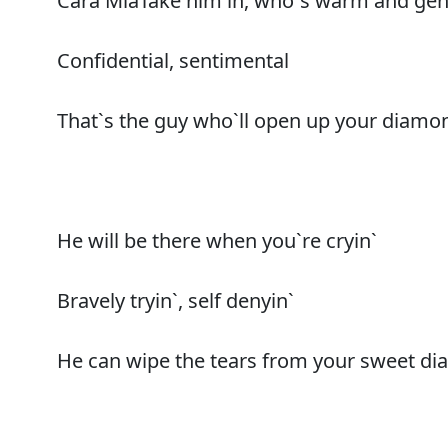
Cara MiaTake him in, who`s warm and gen
Confidential, sentimental
That`s the guy who`ll open up your diamo
He will be there when you`re cryin`
Bravely tryin`, self denyin`
He can wipe the tears from your sweet d