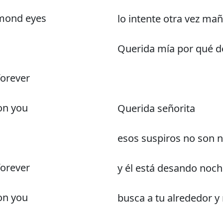
amond eyes
lo intente otra vez ma
Querida mía por qué de
forever
on you
Querida señorita
esos suspiros no son 
forever
y él está desando noch
on you
busca a tu alrededor y