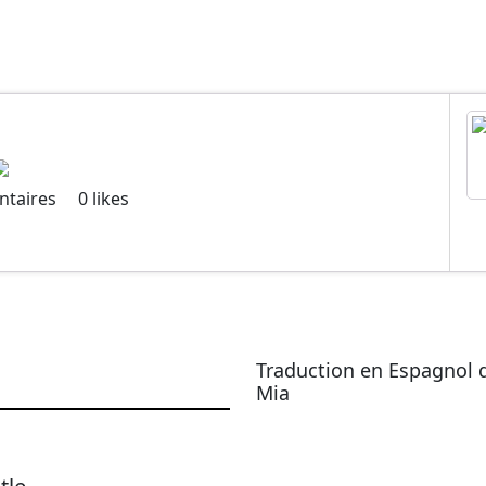
taires
0
likes
Traduction en Espagnol 
Mia