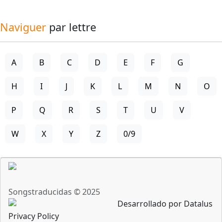
Naviguer
par lettre
A
B
C
D
E
F
G
H
I
J
K
L
M
N
O
P
Q
R
S
T
U
V
W
X
Y
Z
0/9
Songstraducidas © 2025
Desarrollado por Datalus
Privacy Policy