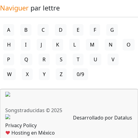
Naviguer
par lettre
A
B
C
D
E
F
G
H
I
J
K
L
M
N
O
P
Q
R
S
T
U
V
W
X
Y
Z
0/9
Songstraducidas © 2025
Desarrollado por Datalus
Privacy Policy
♥
Hosting en México