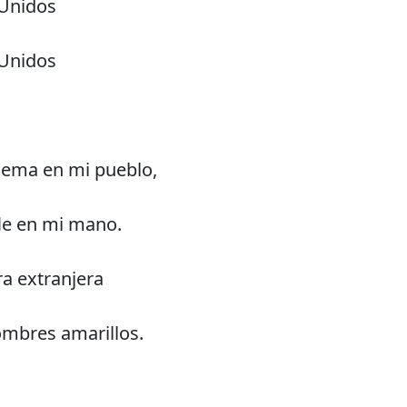
 Unidos
 Unidos
lema en mi pueblo,
fle en mi mano.
ra extranjera
hombres amarillos.