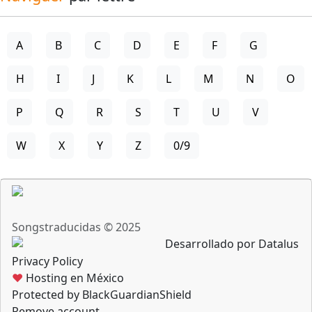
A
B
C
D
E
F
G
H
I
J
K
L
M
N
O
P
Q
R
S
T
U
V
W
X
Y
Z
0/9
Songstraducidas © 2025
Desarrollado por Datalus
Privacy Policy
♥
Hosting en México
Protected by BlackGuardianShield
Remove account