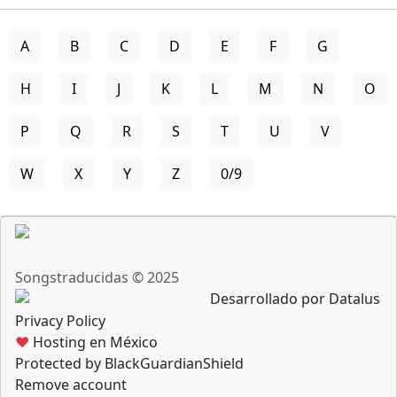
A
B
C
D
E
F
G
H
I
J
K
L
M
N
O
P
Q
R
S
T
U
V
W
X
Y
Z
0/9
Songstraducidas © 2025
Desarrollado por Datalus
Privacy Policy
♥
Hosting en México
Protected by BlackGuardianShield
Remove account