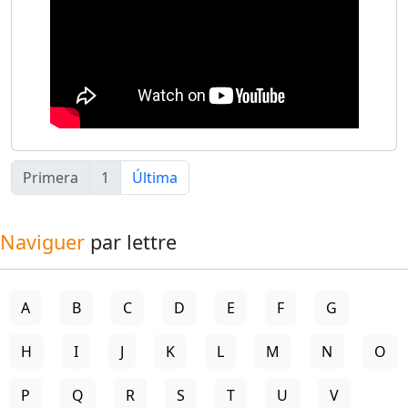
Primera
1
Última
Naviguer
par lettre
A
B
C
D
E
F
G
H
I
J
K
L
M
N
O
P
Q
R
S
T
U
V