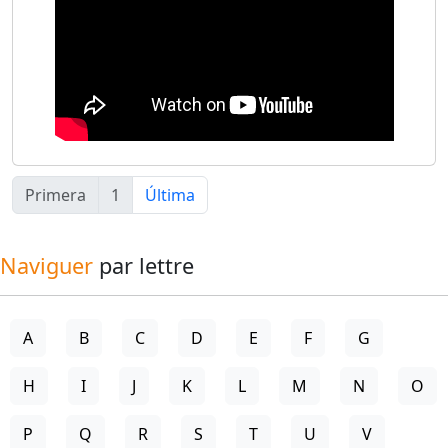
Primera
1
Última
Naviguer
par lettre
A
B
C
D
E
F
G
H
I
J
K
L
M
N
O
P
Q
R
S
T
U
V