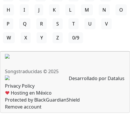
H
I
J
K
L
M
N
O
P
Q
R
S
T
U
V
W
X
Y
Z
0/9
Songstraducidas © 2025
Desarrollado por Datalus
Privacy Policy
♥
Hosting en México
Protected by BlackGuardianShield
Remove account