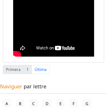
Primera
1
Última
Naviguer
par lettre
A
B
C
D
E
F
G