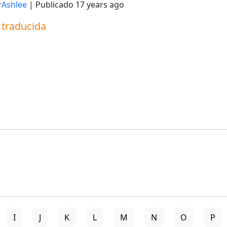
r
Ashlee
| Publicado
17 years ago
a traducida
I
J
K
L
M
N
O
P