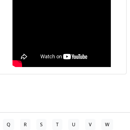
Q
R
S
T
U
V
W