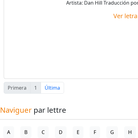
Artista:
Dan Hill
Traducción po
Ver letr
Primera
1
Última
Naviguer
par lettre
A
B
C
D
E
F
G
H