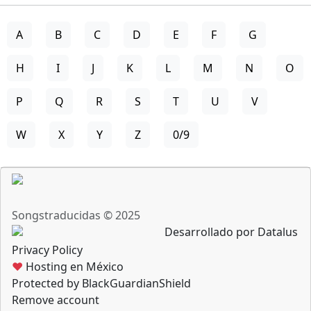
A
B
C
D
E
F
G
H
I
J
K
L
M
N
O
P
Q
R
S
T
U
V
W
X
Y
Z
0/9
Songstraducidas © 2025
Desarrollado por Datalus
Privacy Policy
♥
Hosting en México
Protected by BlackGuardianShield
Remove account