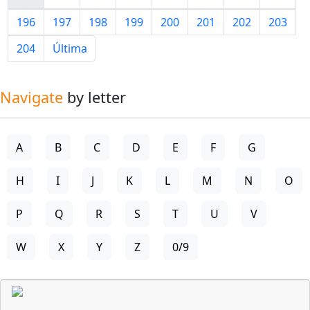
196
197
198
199
200
201
202
203
204
Última
Navigate
by letter
A
B
C
D
E
F
G
H
I
J
K
L
M
N
O
P
Q
R
S
T
U
V
W
X
Y
Z
0/9