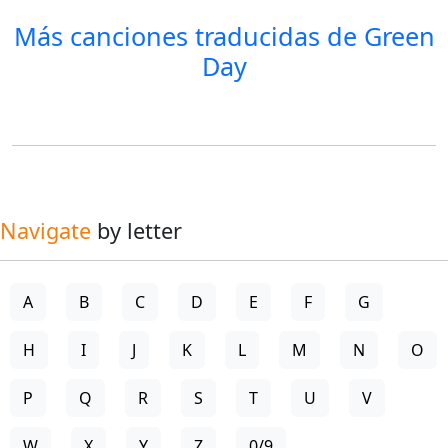
Más canciones traducidas de
Green
Day
Navigate
by letter
A
B
C
D
E
F
G
H
I
J
K
L
M
N
O
P
Q
R
S
T
U
V
W
X
Y
Z
0/9