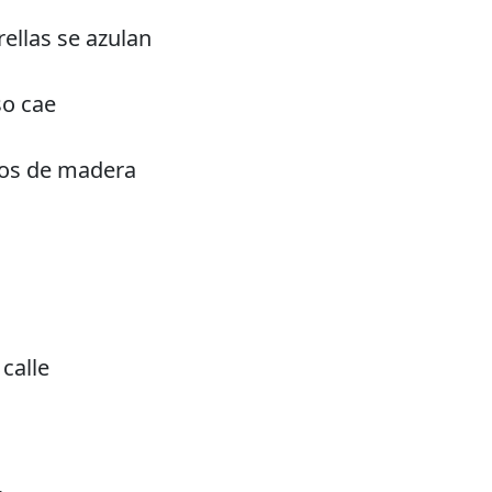
ellas se azulan
so cae
tos de madera
calle