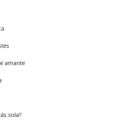
ca
stes
de amante
a
ás sola?