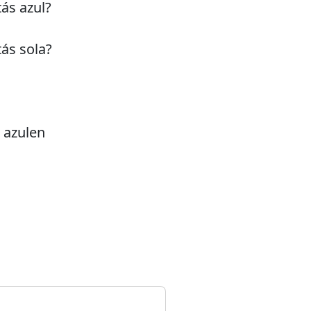
ás azul?
ás sola?
e azulen