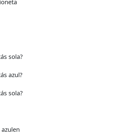
ioneta
ás sola?
ás azul?
ás sola?
e azulen