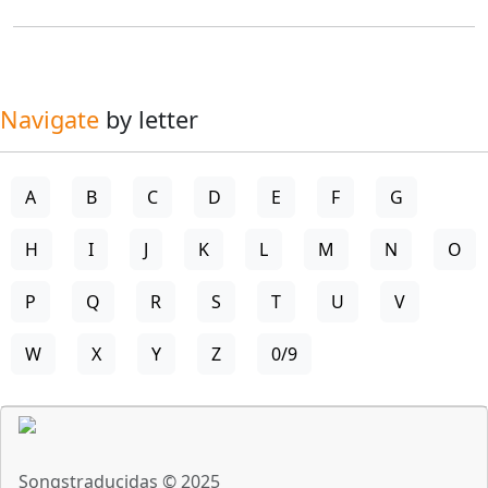
Navigate
by letter
A
B
C
D
E
F
G
H
I
J
K
L
M
N
O
P
Q
R
S
T
U
V
W
X
Y
Z
0/9
Songstraducidas © 2025