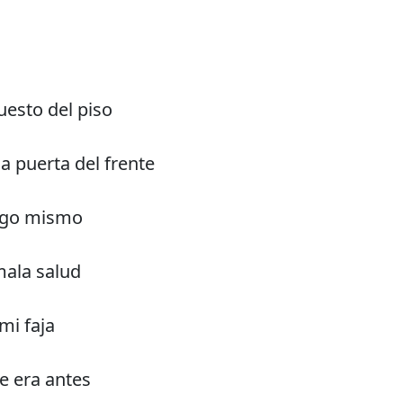
uesto del piso
a puerta del frente
igo mismo
mala salud
mi faja
ue era antes