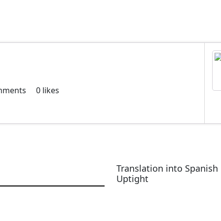
mments
0
likes
Translation into Spanish 
Uptight