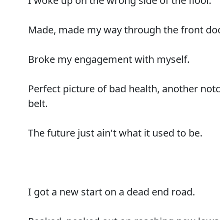
I woke up on the wrong side of the floor.
Made, made my way through the front doo
Broke my engagement with myself.
Perfect picture of bad health, another no
belt.
The future just ain't what it used to be.
I got a new start on a dead end road.