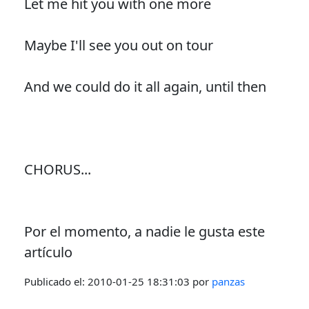
Let me hit you with one more
Maybe I'll see you out on tour
And we could do it all again, until then
CHORUS...
Por el momento, a nadie le gusta este
artículo
Publicado el:
2010-01-25 18:31:03
por
panzas