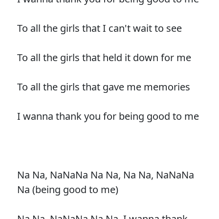
To all the girls that I can't wait to see
To all the girls that held it down for me
To all the girls that gave me memories
I wanna thank you for being good to me
Na Na, NaNaNa Na Na, Na Na, NaNaNa
Na (being good to me)
Na Na, NaNaNa Na Na, I wanna thank