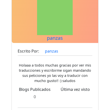
panzas
Escrito Por:
panzas
Holaaa a todos muchas gracias por ver mis
traducciones y escribirme sigan mandando
sus peticiones yo las voy a traducir con
mucho gusto!! :) saludos
Blogs Publicados
Última vez visto
0