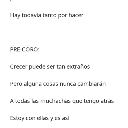
Hay todavía tanto por hacer
PRE-CORO:
Crecer puede ser tan extraños
Pero alguna cosas nunca cambiarán
A todas las muchachas que tengo atrás
Estoy con ellas y es así