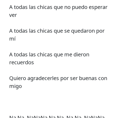
A todas las chicas que no puedo esperar
ver
A todas las chicas que se quedaron por
mí
A todas las chicas que me dieron
recuerdos
Quiero agradecerles por ser buenas con
migo
Na Na, NaNaNa Na Na, Na Na, NaNaNa