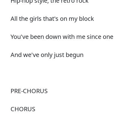
Hip-hop style, the retro rock
All the girls that's on my block
You've been down with me since one
And we've only just begun
PRE-CHORUS
CHORUS