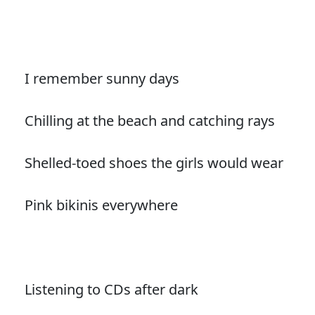
I remember sunny days
Chilling at the beach and catching rays
Shelled-toed shoes the girls would wear
Pink bikinis everywhere
Listening to CDs after dark