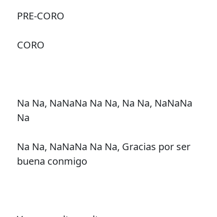
PRE-CORO
CORO
Na Na, NaNaNa Na Na, Na Na, NaNaNa
Na
Na Na, NaNaNa Na Na, Gracias por ser
buena conmigo