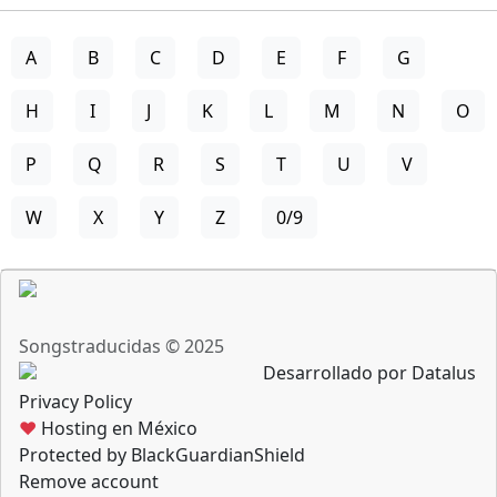
A
B
C
D
E
F
G
H
I
J
K
L
M
N
O
P
Q
R
S
T
U
V
W
X
Y
Z
0/9
Songstraducidas © 2025
Desarrollado por Datalus
Privacy Policy
♥
Hosting en México
Protected by BlackGuardianShield
Remove account