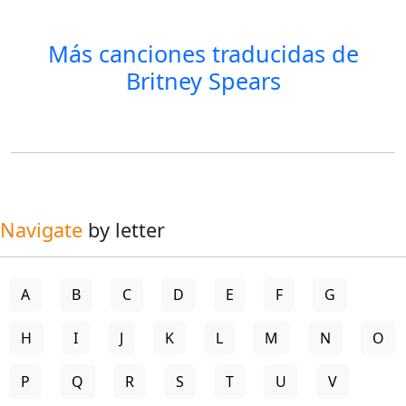
Más canciones traducidas de
Britney Spears
Navigate
by letter
A
B
C
D
E
F
G
H
I
J
K
L
M
N
O
P
Q
R
S
T
U
V