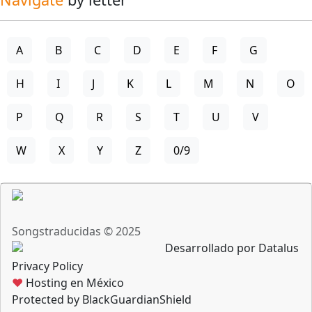
A
B
C
D
E
F
G
H
I
J
K
L
M
N
O
P
Q
R
S
T
U
V
W
X
Y
Z
0/9
Songstraducidas © 2025
Desarrollado por Datalus
Privacy Policy
♥
Hosting en México
Protected by BlackGuardianShield